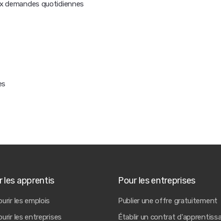
aux demandes quotidiennes
es
 les apprentis
Pour les entreprises
urir les emplois
Publier une offre gratuitement
urir les entreprises
Établir un contrat d'apprentiss