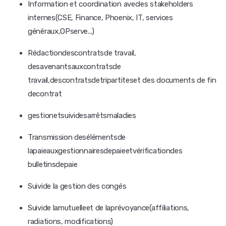
Information et coordination avecles stakeholders
internes(CSE, Finance, Phoenix, IT, services
généraux,OPserve...)
Rédactiondescontratsde travail,
desavenantsauxcontratsde
travail,descontratsdetripartiteset des documents de fin
decontrat
gestionetsuividesarrêtsmaladies
Transmission desélémentsde
lapaieauxgestionnairesdepaieetvérificationdes
bulletinsdepaie
Suivide la gestion des congés
Suivide lamutuelleet de laprévoyance(affiliations,
radiations, modifications)