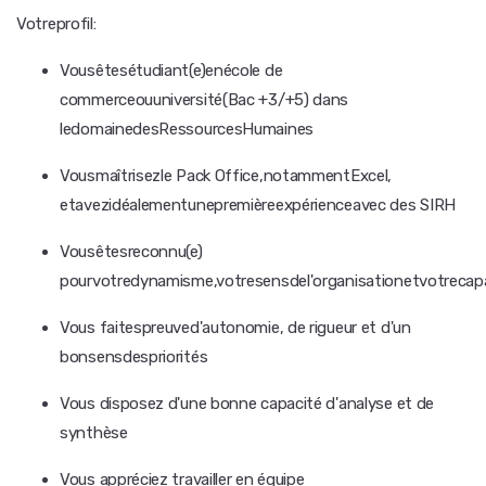
Votreprofil:
Vousêtesétudiant(e)enécole de
commerceouuniversité(Bac +3/+5) dans
ledomainedesRessourcesHumaines
Vousmaîtrisezle Pack Office,notammentExcel,
etavezidéalementunepremièreexpérienceavec des SIRH
Vousêtesreconnu(e)
pourvotredynamisme,votresensdel'organisationetvotrecapac
Vous faitespreuved'autonomie, de rigueur et d'un
bonsensdespriorités
Vous disposez d'une bonne capacité d'analyse et de
synthèse
Vous appréciez travailler en équipe