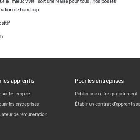
e le "mieux vivre" soit une réalité pour tous : nos postes
tuation de handicap
sitif
fr
 les apprentis
Pour les entreprises
urir les emplois
Publier une offre gratuitement
urir les entreprises
Établir un contrat d'apprentiss
ulateur de rémunération