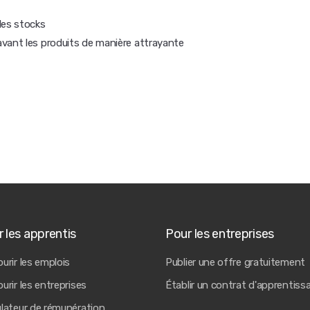
les stocks
avant les produits de manière attrayante
 les apprentis
Pour les entreprises
urir les emplois
Publier une offre gratuitement
urir les entreprises
Établir un contrat d'apprentiss
ulateur de rémunération