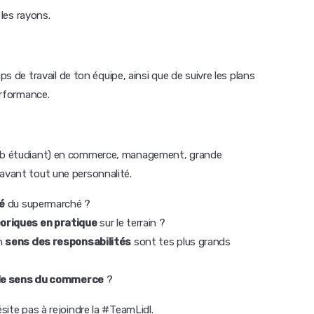
 les rayons.
ps de travail de ton équipe, ainsi que de suivre les plans
erformance.
 job étudiant) en commerce, management, grande
 avant tout une personnalité.
té
du supermarché ?
oriques en pratique
sur le terrain ?
n
sens des responsabilités
sont tes plus grands
le sens du commerce
?
ésite pas à rejoindre la #TeamLidl.