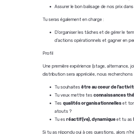
Assurer le bon balisage de nos prix dans
Tu seras également en charge :
D'organiser les tâches et de gérer le tem
d'actions opérationnels et gagner en p
Profil
Une première expérience (stage, alternance,
distribution sera appréciée, nous recherchons
Tu souhaites
être au coeur de l'activi
Tu veux mettre tes
connaissances thé
Tes
qualités organisationnelles
et to
atouts ?
Tu es
réactif(ve), dynamique
et tu as
Si tu as répondu oui à ces questions, alors n'h