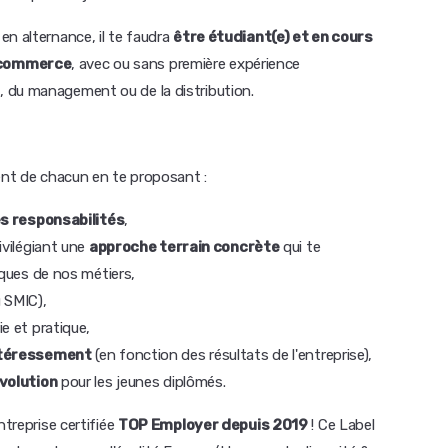
en alternance, il te faudra
être étudiant(e) et en cours
n commerce
, avec ou sans première expérience
 du management ou de la distribution.
ment de chacun en te proposant :
es responsabilités
,
ivilégiant une
approche terrain concrète
qui te
iques de nos métiers,
 SMIC),
e et pratique,
intéressement
(en fonction des résultats de l'entreprise),
volution
pour les jeunes diplômés.
ntreprise certifiée
TOP Employer depuis 2019
! Ce Label