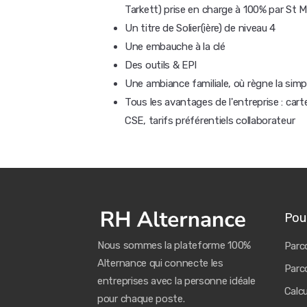
Tarkett) prise en charge à 100% par St 
Un titre de Solier(ière) de niveau 4
Une embauche à la clé
Des outils & EPI
Une ambiance familiale, où règne la simpli
Tous les avantages de l'entreprise : car
CSE, tarifs préférentiels collaborateur
Pour
Nous sommes la plateforme 100%
Parco
Alternance qui connecte les
Parco
entreprises avec la personne idéale
Calc
pour chaque poste.