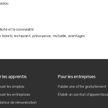
Maclou
cité et la convivialité
te tickets restaurant, prévoyance, mutuelle, avantages
 les apprentis
Pour les entreprises
urir les emplois
Publier une offre gratuitement
urir les entreprises
Établir un contrat d'apprentiss
ulateur de rémunération