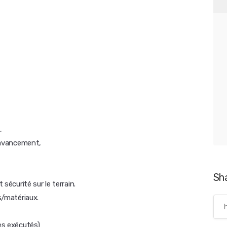
,
l'avancement,
Sh
 sécurité sur le terrain.
s/matériaux.
es exécutés)