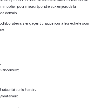
le Groupe Léon Grosse se diversifie dans les métiers de
'immobilier, pour mieux répondre aux enjeux de la
 de demain.
collaborateurs s'engagent chaque jour à leur échelle pour
ous.
,
l'avancement,
 sécurité sur le terrain.
s/matériaux.