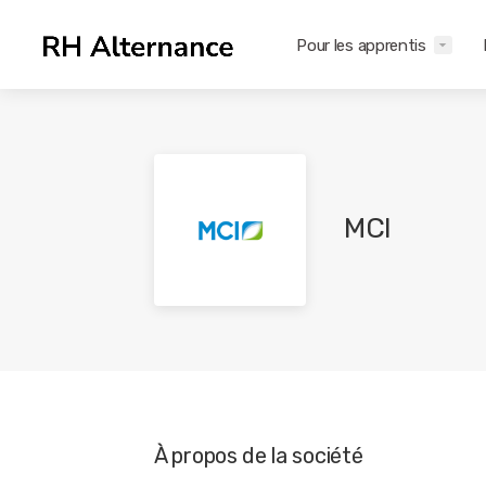
Pour les apprentis
MCI
À propos de la société