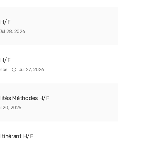
e H/F
Jul 28, 2026
e H/F
ance
Jul 27, 2026
alités Méthodes H/F
l 20, 2026
 Itinérant H/F