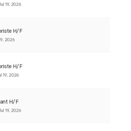
ul 19, 2026
oriste H/F
19, 2026
oriste H/F
l 19, 2026
rant H/F
ul 19, 2026